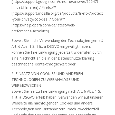
[https://support.google.com/chrome/answer/95647?
hl=de&hlrm=en] / Firefox™
[https://support.mozilla.org/de/products/firefox/protect
-your-privacy/cookies] / Opera™
[https://help.opera.com/de/latest/web-
preferences/#cookies]
Soweit Sie in die Verwendung der Technologien gemäß
Art. 6 Abs. 1 S. 1 lit. a DSGVO eingewilligt haben,
können Sie Ihre Einwilligung jederzeit widerrufen durch
eine Nachricht an die in der Datenschutzerklärung
beschriebene Kontaktmöglichkeit oder
6. EINSATZ VON COOKIES UND ANDEREN
TECHNOLOGIEN ZU WEBANALYSE UND
WERBEZWECKEN
Soweit Sie hierzu Ihre Einwilligung nach Art. 6 Abs. 1 S.
1 lit. a DSGVO erteilt haben, verwenden wir auf unserer
Webseite die nachfolgenden Cookies und andere
Technologien von Drittanbietern. Nach Zweckfortfall
und Ende des Einsatzes der jeweiligen Technologie