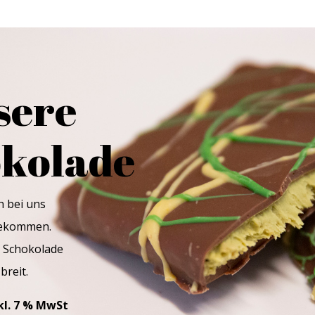
sere
okolade
h bei uns
gekommen.
 Schokolade
 breit.
nkl. 7 % MwSt