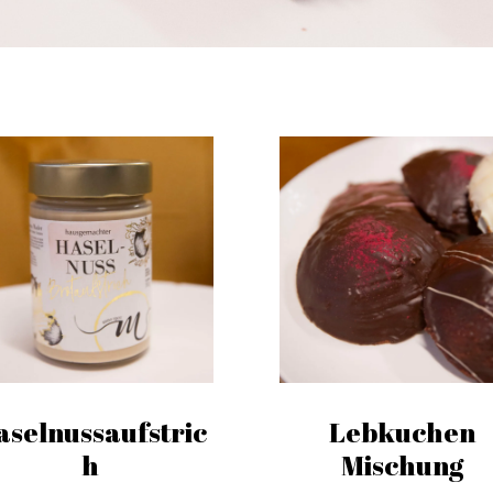
aselnussaufstric
Lebkuchen
h
Mischung