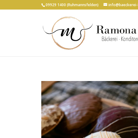
09929 1400 (Ruhmannsfelden)
info@baeckerei-