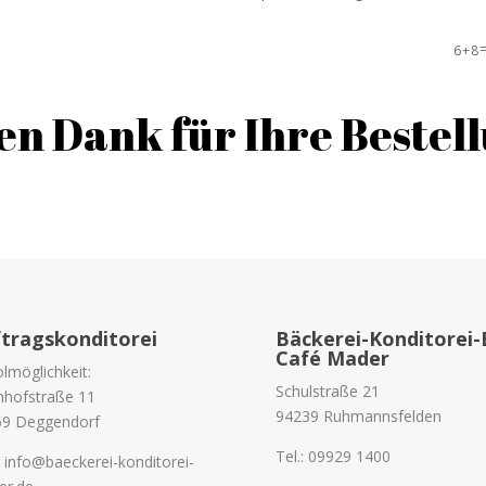
6 + 8
en Dank für Ihre Bestel
tragskonditorei
Bäckerei-Konditorei-E
Café Mader
lmöglichkeit:
Schulstraße 21
hofstraße 11
94239 Ruhmannsfelden
69 Deggendorf
Tel.: 09929 1400
: info@baeckerei-konditorei-